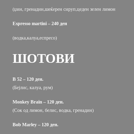
(џин, гренадин,шеќерен сируп,цеден зелен лимон
Espresso martini – 240 ден
(водка,калуа,еспресо)
ШОТОВИ
B 52 – 120 ден.
(Бејлис, калуа, рум)
Monkey Brain – 120 ден.
(Сок од лимон, белис, водка, гренадин)
Bob Marley – 120 ден.