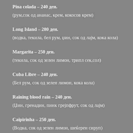
Pina colada – 240 ден.
(рум,сок од ананас, крем, кокосов крем)
Long Island – 280 ден.
(водка, текила, бел рум, џин, сок од лајм, кока кола)
Margarita – 250 ден.
(текила, сок од зелен лимон, трипл сек,сол)
Cuba Libre – 240 ден.
(Бел рум, сок од зелен лимон, кока кола)
Raining blood rain – 240 ден.
(Џин, гренадин, пинк грејпфрут, сок од лајм)
Caipirinha – 250 ден.
(Водка, сок од зелен лимон, шеќерен сируп)