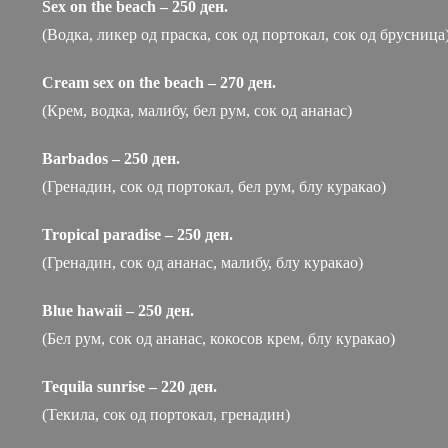
Sex on the beach – 250 ден.
(Водка, ликер од праска, сок од портокал, сок од брусница
Cream sex on the beach – 270 ден.
(Крем, водка, малибу, бел рум, сок од ананас)
Barbados – 250 ден.
(Гренадин, сок од портокал, бел рум, блу куракао)
Tropical paradise – 250 ден.
(Гренадин, сок од ананас, малибу, блу куракао)
Blue hawaii – 250 ден.
(Бел рум, сок од ананас, кокосов крем, блу куракао)
Tequila sunrise – 220 ден.
(Текила, сок од портокал, гренадин)