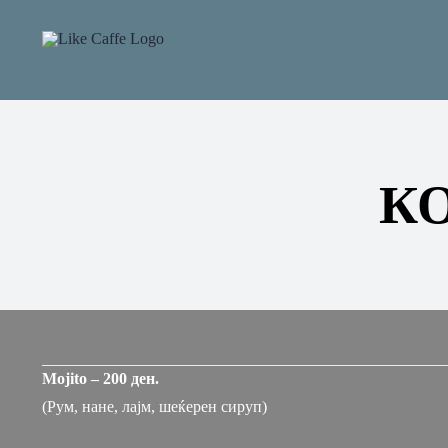
Skip
to
content
К
Mojito – 200 ден.
(Рум, нане, лајм, шеќерен сируп)