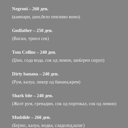
Negroni – 260 ден.
(кампари, џин,бело пенливо вино)
Godfather – 250 ден.
(Виски, трипл сек)
Tom Collins – 240 ден.
(Џин, сода вода, сок од лимон, шеќерен сируп)
Dirty banana – 240 ден.
(Рум, калуа, ликер од банана,крем)
Shark bite – 240 ден.
(Жолт рум, гренадин, сок од портокал, сок од лимон)
Mudslide – 260 ден.
(Бејлис, калуа, водка, сладолед,шлаг)