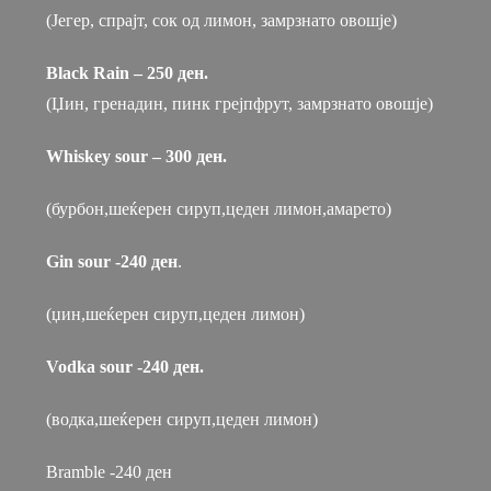
(Јегер, спрајт, сок од лимон, замрзнато овошје)
Black Rain – 250 ден.
(Џин, гренадин, пинк грејпфрут, замрзнато овошје)
Whiskey sour – 300 ден.
(бурбон,шеќерен сируп,цеден лимон,амарето)
Gin sour -240 ден
.
(џин,шеќерен сируп,цеден лимон)
Vodka sour -240 ден.
(водка,шеќерен сируп,цеден лимон)
Bramble -240 ден