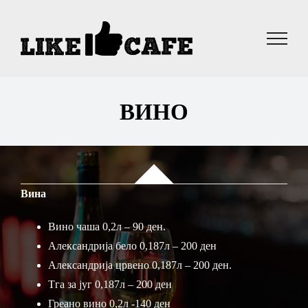
Skip
to
content
ВИНО
Вина
Вино чаша 0,2л – 90 ден.
Александрија бело 0,187л – 200 ден
Александрија црвено 0,187л – 200 ден.
Тга за југ 0,187л – 200 ден
Греано вино 0,2л -140 ден