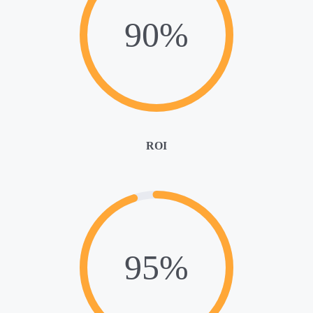
90%
ROI
95%